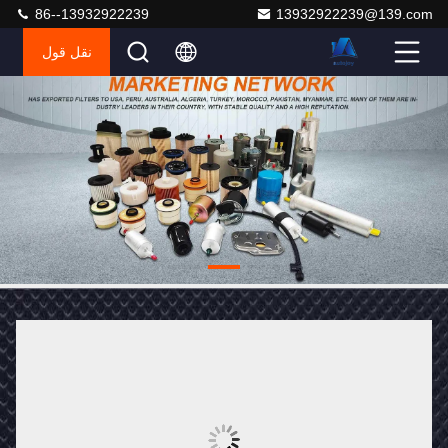
86--13932922239
13932922239@139.com
نقل قول