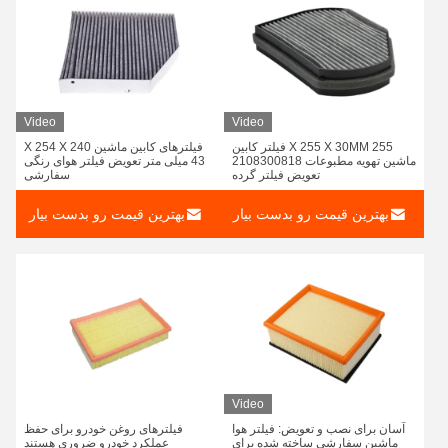
Video
Video
255 X 255 X 30MM فیلتر کابین
فیلترهای کابین ماشین 240 X 254 X
ماشین تهویه مطبوعات 2108300818
43 میلی متر تعویض فیلتر هوای رنگی
تعویض فیلتر گرده
سفارشی
بهترین قیمت رو بدست بیار
بهترین قیمت رو بدست بیار
Video
آسان برای نصب و تعویض: فیلتر هوا
فیلترهای روغن خودرو برای حفظ
ماشین سفارشی ساخته شده برای
عملکرد خودرو ضروری هستند