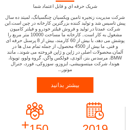
شريک حرفه اي و قابل اعتماد شما
شرکت مدیریت زنجیره تامین ویکسیان چنگسیانگ، لمیتد ده سال
پیش تاسیس شد و تولید کننده بزرگترین کارخانه در چین است.این
شرکت عمدتا در تولید و فروش فیلتر خودرو و فیلتر کامیون
مشغول به کار است.. کارخانه ما مساحت 10000 متر مربع را
پوشش می دهد، با بیش از 60 کارمند، بیش از 8 پرسنل حرفه ای
و فنی. ما بیش از 4500 محصول، از جمله تمام مدل ها در
آلمان،محصولات اصلی در ژاپن و ژاپن فروخته می شوند.، مانند
BMW، مرسدس بنز، آئودی، فولکس واگن، گروه ولوو، تویوتا،
هوندا، شرکت میتسوبیشی، ایزوزو، سوزوکی، فورد، جنرال
موتور...
بیشتر بدانید
+
150
2019