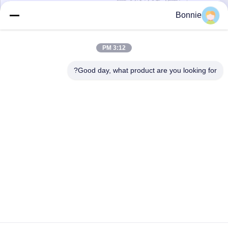
Bonnie
ارسال
3:12 PM
Good day, what product are you looking for?
Wei County Chengxiang Supply Chain
Management Co., Ltd.
13932922239@139.com
86--13932922239
منطقه توسعه اقتصادی ویکسیان