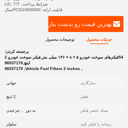
شرایط پرداخت: L/C، T/T
قابلیت ارائه: 10000000/PCS/سال
بهترین قیمت رو بدست بیار
جزئیات محصول
توضیحات محصول
برجسته کردن:
54فیلترهای سوخت خودرو ۵ × ۸ × ۱۴۶ میلی متر,فیلتر سوخت خودرو 2
اینچ,96537170
96537170
,
Vehicle Fuel Filters 2 inches
,
سازگاری:
جهانی
قطر:
2 اینچ
سبک عنصر فیلتر:
به دور ... چرخیدن
رسانه را فیلتر کنید:
سلولز