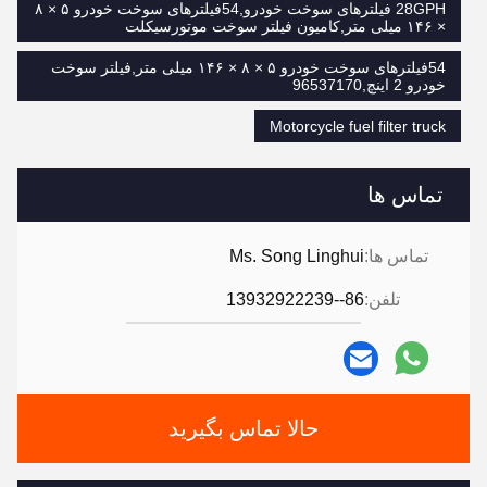
28GPH فیلترهای سوخت خودرو,54فیلترهای سوخت خودرو ۵ × ۸
× ۱۴۶ میلی متر,کامیون فیلتر سوخت موتورسیکلت
54فیلترهای سوخت خودرو ۵ × ۸ × ۱۴۶ میلی متر,فیلتر سوخت
خودرو 2 اینچ,96537170
Motorcycle fuel filter truck
تماس ها
تماس ها:
Ms. Song Linghui
تلفن:
86--13932922239
حالا تماس بگیرید