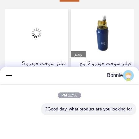
ویدیو
فیلتر سوخت خودرو 2 اینچ
فیلتر سوخت خودرو 5
90GPH شماره تولید
میکران 4.5 X 2.5 X 2.5 اینچ
Bonnie
612600081335
5Q0127177C شماره
سازنده
بهترین قیمت رو بدست
بهترین قیمت رو بدست
11:50 PM
بیار
بیار
Good day, what product are you looking for?
Wei County Chengxiang Supply Chain