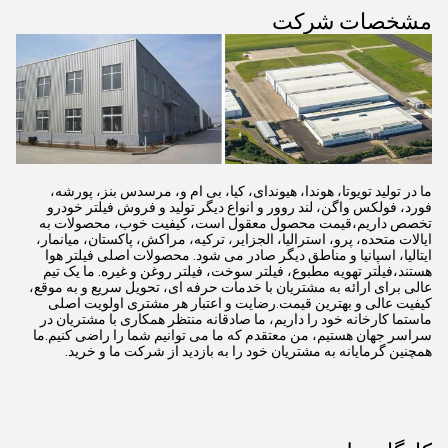
مشخصات شرکت
ما در تولید تویوتا، هوندا، هیوندای، کیا، بی ام و، مرسدس بنز، پورشه،
فورد، فولکس واگن، لند روور و انواع دیگر تولید و فروش فیلتر خودرو
تخصص داریم،قیمت محصول معقول است، کیفیت خوب، محصولات به
ایالات متحده، پرو، استرالیا، الجزایر، ترکیه، مراکش، پاکستان، میانمار،
ایتالیا، اسپانیا و مناطق دیگر صادر می شود. محصولات اصلی فیلتر هوا
هستند،فیلتر تهویه مطبوع، فیلتر سوخت، فیلتر روغن و غیره. ما یک تیم
عالی برای ارائه به مشتریان با خدمات حرفه ای، تحویل سریع و به موقع،
کیفیت عالی و بهترین قیمت.رضایت و اعتبار هر مشتری اولویت اصلی
ماستما کارخانه خود را داریم، ما صادقانه منتظر همکاری با مشتریان در
سراسر جهان هستیم، من معتقدم که ما می توانیم شما را راضی کنیم.ما
همچنین گرمایانه به مشتریان خود را به بازدید از شرکت ما و خرید.