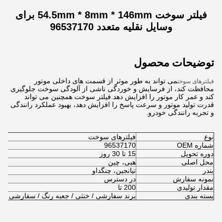
فیلتر سوخت 54.5mm * 8mm * 146mm برای
وسایل نقلیه متعدد 96537170
توضیحات محصول
می تواند به طور موثر از قسمت های داخلی موتور
فیلترهای سوخت
محافظت کند، از فرسایش و خوردگی ناشی از آلودگی سوخت جلوگیری
کند و عمر کار موتور را افزایش دهد.فیلتر سوخت همچنین می تواند
قدرت تولید موتور و سرعت پاسخ را افزایش دهد، بهبود عملکرد رانندگی
و تجربه رانندگی خودرو.
نوع
فیلترهای سوخت
شماره OEM
96537170
دوره تحویل
15 تا 30 روز
محل اصلی
هبی، چین
بندر
تیانجین، چنگداو
نمونه سفارش
در دسترس
مقدار تولیدی
200 تا
بسته بندی
برند سفارشی / خنثی / جعبه رنگ / سفارشی