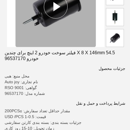
54.5 X 8 X 146mm فیلتر سوخت خودرو 2 اینچ برای چندین
خودرو 96537170
جزئیات محصول
محل منبع: هبی
نام تجاری: Auto joy
گواهی: RSO 9001
شماره مدل: 96537170
شرایط پرداخت و حمل و نقل
مقدار حداقل تعداد سفارش: ≥200PCS
قیمت: 0.5-1 USD /PCS
جزئیات بسته بندی: بسته بندی کارتن سفارشی
زمان تحویل: 10-15 روز کاری