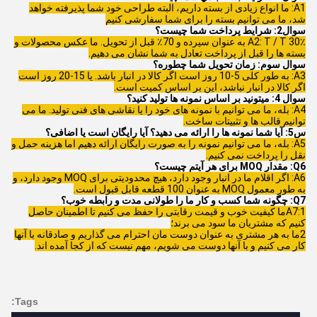
A1: ما انواع زیادی از بسته داریم، البته طراحی خود شما پذیرفته خواهد
شد، ما می توانیم بسته را برای شما سفارشی کنیم
سوال2: شرایط پرداخت شما چیست؟
A2: T / T 30٪ به عنوان سپرده و 70٪ قبل از تحویل. ما عکس محصولات و
بسته ها را قبل از پرداخت تعادل به شما نشان می دهیم.
سوال سوم: زمان تحویل شما چطوره؟
A3: به طور کلی 5-10 روز است اگر کالا در انبار باشد. یا 15-20 روز است
اگر کالا در انبار نباشد، این بر اساس کمیت است.
سوال 4: میتونید بر اساس نمونه ها تولید کنید؟
A4: بله، ما می توانیم با نمونه های خود را یا نقاشی های فنی تولید. ما می
توانیم قالب ها و تثبیتات ساخت.
س5: آیا شما نمونه ها را ارائه می دهید؟ آیا رایگان است یا اضافی؟
A5: بله، ما می توانیم نمونه را به صورت رایگان ارائه دهیم اما هزینه حمل و
نقل را پرداخت نمی کنیم.
Q6: مقدار MOQ برای هر آیتم چیست؟
A6: اگر اقلام ما در انبار وجود دارد، هیچ محدودیتی برای MOQ وجود دارد، و
به طور معمول MOQ به عنوان 100 قطعه قابل قبول است.
Q7: چگونه شما کسب و کار ما را طولانی مدت و رابطه خوب؟
A7:1ما کیفیت خوب و قیمت رقابتی را حفظ می کنیم تا اطمینان حاصل
کنیم که مشتریان ما سود می برند؛
2ما به هر مشتری به عنوان دوست مان احترام می گذاریم و صادقانه با آنها
کار می کنیم و با آنها دوست می شویم، مهم نیست که از کجا آمده اند.
Tags: