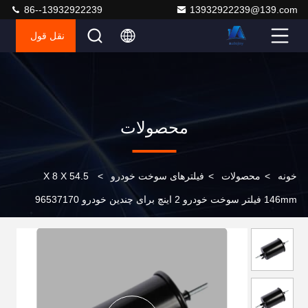
86--13932922239
13932922239@139.com
نقل قول
محصولات
خونه
>
محصولات
>
فیلترهای سوخت خودرو
>
54.5 X 8 X
146mm فیلتر سوخت خودرو 2 اینچ برای چندین خودرو 96537170