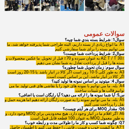
سوالات عمومی
سوال1: شرايط بسته بندي شما چيه؟
A1: ما انواع زیادی از بسته داریم، البته طراحی شما پذیرفته خواهد شد، ما
می توانیم بسته را برای شما سفارشی کنیم
سوال2: شرایط پرداخت شما چیست؟
A2: T / T 30٪ به عنوان سپرده و 70٪ قبل از تحویل. ما عکس محصولات و
بسته ها را قبل از پرداخت تعادل به شما نشان می دهیم.
سوال سوم: زمان تحویل شما چطوره؟
A3: به طور کلی 5-10 روز است اگر کالا در انبار باشد. یا 15-20 روز است
اگر کالا در انبار نباشد، این بر اساس کمیت است.
سوال 4: میتونید بر اساس نمونه ها تولید کنید؟
A4: بله، ما می توانیم با نمونه های خود را یا نقاشی های فنی تولید. ما می
توانیم قالب ها و تثبیتات ساخت.
س5: آیا شما نمونه ها را ارائه می دهید؟ آیا رایگان است یا اضافی؟
A5: بله، ما می توانیم نمونه را به صورت رایگان ارائه دهیم اما هزینه حمل و
نقل را پرداخت نمی کنیم.
Q6: مقدار MOQ برای هر آیتم چیست؟
A6: اگر اقلام ما در انبار وجود دارد، هیچ محدودیتی برای MOQ وجود دارد، و
به طور معمول MOQ به عنوان 100 قطعه قابل قبول است.
Q7: چگونه شما کسب و کار ما را طولانی مدت و رابطه خوب؟
A7:1. ما کیفیت خوب و قیمت رقابتی را حفظ می کنیم تا اطمینان حاصل