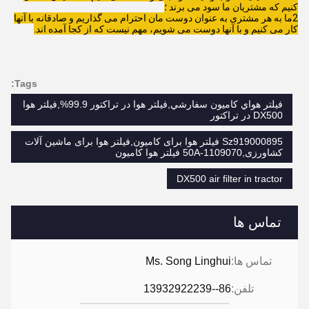
کنیم که مشتریان ما سود می برند ؛
2ما به هر مشتری به عنوان دوست مان احترام می گذاریم و صادقانه با آنها
کار می کنیم و با آنها دوست می شویم، مهم نیست که از کجا آمده اند.
Tags:
فیلتر هواي کاميون سفارشي,فیلتر هوا در تراکتور 99.9%,فیلتر هوا
DX500 در تراکتور
Sz919000895 فیلتر هوا برای کامیون,فیلتر هوا برای ماشین آلات
کشاورزی,1109070-50A فیلتر هوا کامیون
DX500 air filter in tractor
تماس ها
تماس ها:
Ms. Song Linghui
تلفن:
86--13932922239