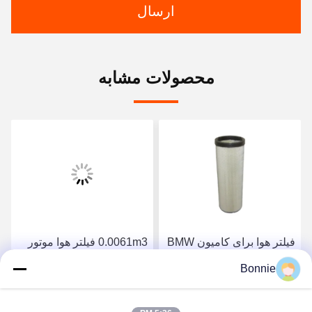
ارسال
محصولات مشابه
فیلتر هوا برای کامیون BMW
0.0061m3 فیلتر هوا موتور
برای مرسدس بنز پورشه
فیلتر کامیون OEM
Bonnie
1665563
4355MK-01
بهترین قیمت رو بدست
بهترین قیمت رو بدست