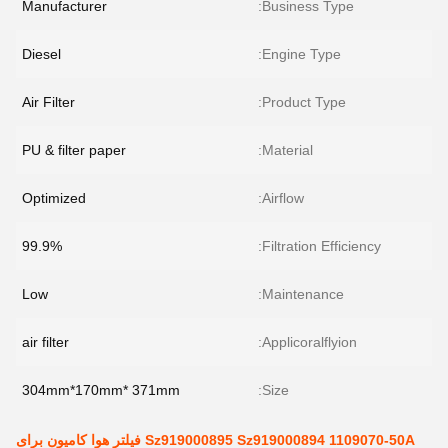
Manufacturer
Business Type:
Diesel
Engine Type:
Air Filter
Product Type:
PU & filter paper
Material:
Optimized
Airflow:
99.9%
Filtration Efficiency:
Low
Maintenance:
air filter
Applicoralflyion:
304mm*170mm* 371mm
Size:
Sz919000895 Sz919000894 1109070-50A فیلتر هوا کامیون برای