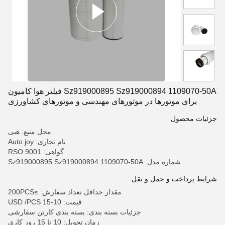
Sz919000895 Sz919000894 1109070-50A فیلتر هوا کامیون
برای موتورها در موتورهای مهندسی و موتورهای کشاورزی
جزئیات محصول
محل منبع: هبی
نام تجاری: Auto joy
گواهی: RSO 9001
شماره مدل: Sz919000895 Sz919000894 1109070-50A
شرایط پرداخت و حمل و نقل
مقدار حداقل تعداد سفارش: ≥200PCS
قیمت: 10-15 USD /PCS
جزئیات بسته بندی: بسته بندی کارتن سفارشی
زمان تحویل: 10 تا 15 روز کاری