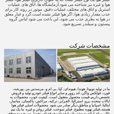
هوا و غیره نیز شناخته می شود.آزمایشگاه ها، اتاق های عملیات
استریل و اتاق های مختلف عملیات دقیق. موتور در روند کار برای
جذب مقدار زیادی هوا، اگر هوا فیلتر نشده است،گرد و غبار معلق
در هوا به بطری جذب می شود، این باعث می شود لباس گروه
پیستون و سیلندر تسریع شود.
مشخصات شرکت
ما در تولید تویوتا، هوندا، هیوندای، کیا، بی ام و، مرسدس بنز، پورشه،
فورد، فولکس واگن، لند روور و سایر انواع فیلتر خودرو تولید و فروش
تخصص داریم،قیمت محصول معقول است، کیفیت خوب، محصولات به
ایالات متحده، پرو، استرالیا، الجزایر، ترکیه، مراکش، پاکستان، میانمار،
ایتالیا، اسپانیا و مناطق دیگر صادر می شود. محصولات اصلی فیلتر هوا
هستند،فیلتر تهویه مطبوع، فیلتر سوخت، فیلتر روغن و غیره. ما یک تیم
عالی برای ارائه به مشتریان با خدمات حرفه ای، تحویل سریع و به موقع،